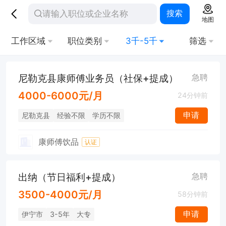
搜索
地图
工作区域
职位类别
3千-5千
筛选
尼勒克县康师傅业务员（社保+提成）
急聘
4000-6000元/月
24分钟前
申请
尼勒克县
经验不限
学历不限
康师傅饮品
认证
出纳（节日福利+提成）
急聘
3500-4000元/月
58分钟前
申请
伊宁市
3-5年
大专