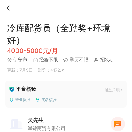
冷库配货员（全勤奖+环境
好）
4000-5000元/月
伊宁市
经验不限
学历不限
招3人
更新：7月9日
浏览：4172次
平台核验
通过2项
营业执照
实名核验
吴先生
斌锦商贸有限公司