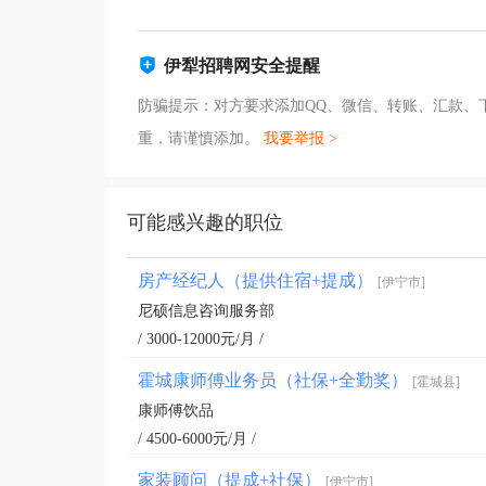
伊犁招聘网安全提醒
防骗提示：对方要求添加QQ、微信、转账、汇款、
重，请谨慎添加。
我要举报 >
可能感兴趣的职位
房产经纪人（提供住宿+提成）
[伊宁市]
尼硕信息咨询服务部
/ 3000-12000元/月 /
霍城康师傅业务员（社保+全勤奖）
[霍城县]
康师傅饮品
/ 4500-6000元/月 /
家装顾问（提成+社保）
[伊宁市]