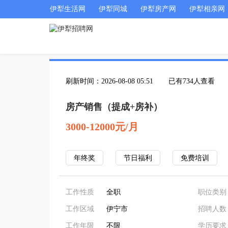
伊犁生活网
伊犁同城
伊犁房产网
伊犁相亲网
刷新时间：2026-08-08 05:51
已有734人查看
房产销售（提成+房补）
3000-12000元/月
年终奖
节日福利
免费培训
工作性质
全职
职位类别
工作区域
伊宁市
招聘人数
工作年限
不限
学历要求