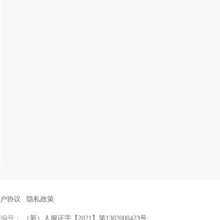
户协议
隐私政策
证编号：
（新）人服证字【2021】第1302000423号