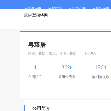
伊犁生活网
伊犁同城
伊犁房产网
伊犁相亲网
粤臻居
旅游、餐饮、娱乐、休闲 - 餐饮
10-30人
4
36%
1564
在招职位
简历查看率
被浏览次数
公司简介