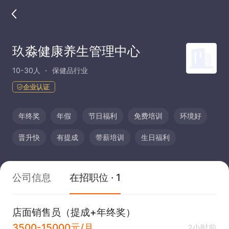
玖淼健康养生管理中心
10-30人
保健品行业
企业认证
年终奖
年假
节日福利
免费培训
环境好
晋升快
有提成
带薪培训
生日福利
公司信息
在招职位 · 1
店面销售员（提成+年终奖）
3500-15000元/月
2小时前